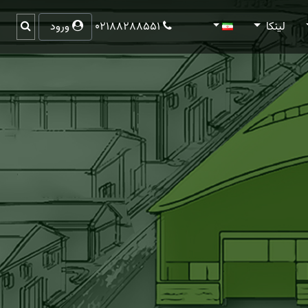
لینکا
02188288551
ورود