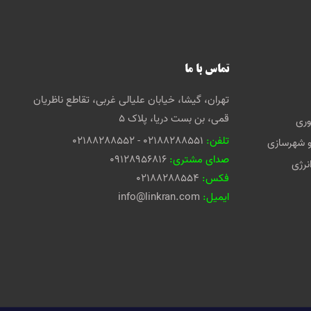
تماس با ما
تهران، گیشا، خیابان علیالی غربی، تقاطع ناظریان
قمی، بن بست دریا، پلاک 5
وری
تلفن:
02188288551 - 02188288552
و شهرسازی
صدای مشتری:
09128956816
نرژی
فکس:
02188288554
ایمیل:
info@linkran.com