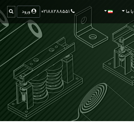
با ما
02188288551
ورود