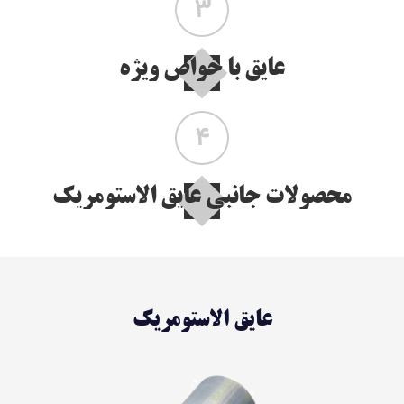
3
عایق با خواص ویژه
4
محصولات جانبی عایق الاستومریک
عایق الاستومریک