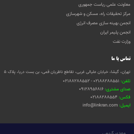
معاونت علمی ریاست جمهوری
مرکز تحقیقات راه، مسکن و شهرسازی
انجمن بهینه سازی مصرف انرژی
انجمن پلیمر ایران
وزارت نفت
تماس با ما
تهران، گیشا، خیابان علیالی غربی، تقاطع ناظریان قمی، بن بست دریا، پلاک 5
تلفن:
02188288551 - 02188288552
صدای مشتری:
09128956816
فکس:
02188288554
ایمیل:
info@linkran.com
مهدی کریمی