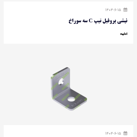
1404-6-15
نبشی پروفیل تیپ C سه سوراخ
ادامه
1404-6-15