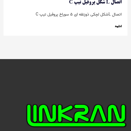
اتصال L شکل پروفیل تیپ C
اتصال Lشکل لچکی ذوزنقه ای 5 سوراخ پروفیل تیپ C
ادامه