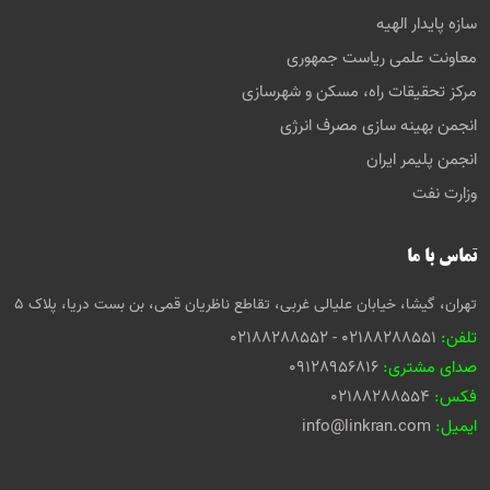
سازه پایدار الهیه
معاونت علمی ریاست جمهوری
مرکز تحقیقات راه، مسکن و شهرسازی
انجمن بهینه سازی مصرف انرژی
انجمن پلیمر ایران
وزارت نفت
تماس با ما
تهران، گیشا، خیابان علیالی غربی، تقاطع ناظریان قمی، بن بست دریا، پلاک 5
تلفن:
02188288551 - 02188288552
صدای مشتری:
09128956816
فکس:
02188288554
ایمیل:
info@linkran.com