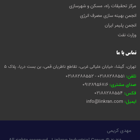
مرکز تحقیقات راه، مسکن و شهرسازی
انجمن بهینه سازی مصرف انرژی
انجمن پلیمر ایران
وزارت نفت
تماس با ما
تهران، گیشا، خیابان علیالی غربی، تقاطع ناظریان قمی، بن بست دریا، پلاک 5
تلفن:
02188288551 - 02188288552
صدای مشتری:
09128956816
فکس:
02188288554
ایمیل:
info@linkran.com
مهدی کریمی