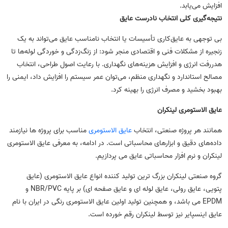
افزایش می‌یابد.
نتیجه‌گیری کلی انتخاب نادرست عایق
بی ‌توجهی به عایق‌کاری تأسیسات یا انتخاب نامناسب عایق می‌تواند به یک
زنجیره از مشکلات فنی و اقتصادی منجر شود: از زنگ‌زدگی و خوردگی لوله‌ها تا
هدررفت انرژی و افزایش هزینه‌های نگهداری. با رعایت اصول طراحی، انتخاب
مصالح استاندارد و نگهداری منظم، می‌توان عمر سیستم را افزایش داد، ایمنی را
بهبود بخشید و مصرف انرژی را بهینه کرد.
عایق الاستومری لینکران
همانند هر پروژه صنعتی، انتخاب
عایق الاستومری
مناسب برای پروژه ها نیازمند
داده‌های دقیق و ابزارهای محاسباتی است. در ادامه، به معرفی عایق الاستومری
لینکران و نرم افزار محاسباتی عایق می پردازیم.
گروه صنعتی لینکران بزرگ ترین تولید کننده انواع عایق الاستومری (عایق
پتویی، عایق رولی، عایق لوله ای و عایق صفحه ای) بر پایه NBR/PVC و
EPDM می باشد، و همچنین تولید اولین عایق الاستومری رنگی در ایران با نام
عایق اینسپایر نیز توسط لینکران رقم خورده است.