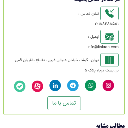
تلفن تماس :
02188288551
ایمیل :
info@linkran.com
تهران، گیشا، خیابان علیالی غربی، تقاطع ناظریان قمی،
بن بست دریا، پلاک 5
تماس با ما
مطالب مشابه