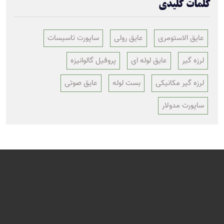
کلمات کلیدی
عایق الاستومری
عایق رولی
ساپورت تاسیسات
لرزه گیر
عایق لوله ای
پروفیل گالوانیزه
لرزه گیر مکانیکی
بست لوله
عایق صوتی
ساپورت مدولار